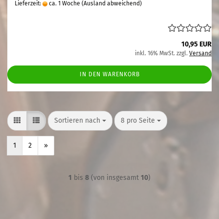
Lieferzeit:
ca. 1 Woche
(Ausland abweichend)
10,95 EUR
inkl. 16% MwSt. zzgl.
Versand
IN DEN WARENKORB
Sortieren nach
pro Seite
Sortieren nach
8 pro Seite
1
2
»
1
bis
8
(von insgesamt
10
)