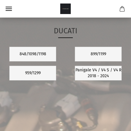
DUCATI
848/1098/1198
899/1199
Panigale V4 / V4 S / V4 R
959/1299
2018 - 2024