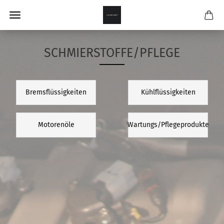
SCHMIERSTOFFE/PFLEGE
Bremsflüssigkeiten
Kühlflüssigkeiten
Motorenöle
Wartungs/Pflegeprodukte