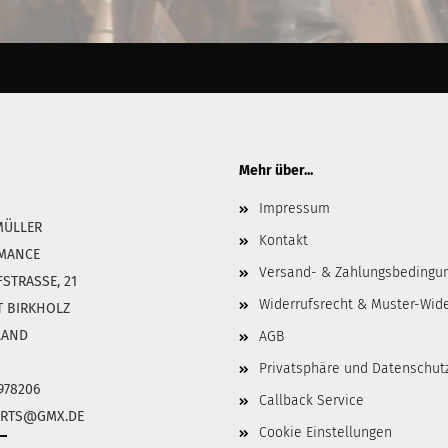
ter Content Manager -> Elemente -> Footer -> Footer Kopfzeile bearbeiten.
Mehr über...
Impressum
MÜLLER
Kontakt
MANCE
Versand- & Zahlungsbedingu
TRASSE, 21
Widerrufsrecht & Muster-Wid
T BIRKHOLZ
LAND
AGB
Privatsphäre und Datenschut
8978206
Callback Service
PARTS@GMX.DE
Cookie Einstellungen