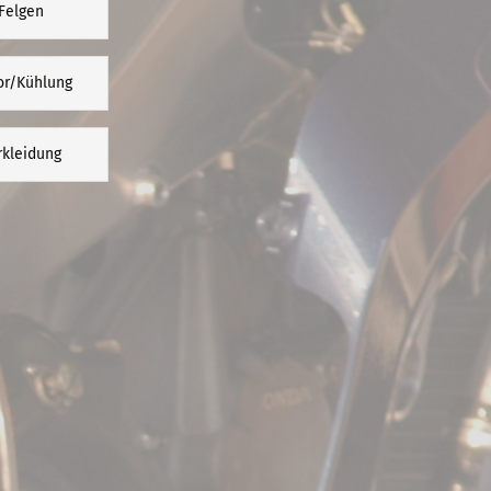
Felgen
or/Kühlung
rkleidung