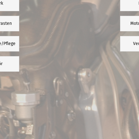
rk
rasten
Mot
e/Pflege
Ve
ör