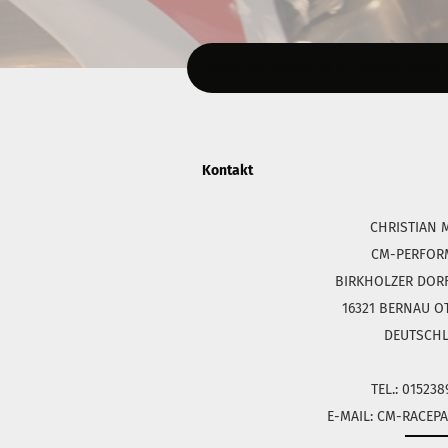
Diesen Text kannst du im Gambio Admin un
Kontakt
CHRISTIAN 
CM-PERFOR
BIRKHOLZER DORFS
16321 BERNAU O
DEUTSCH
TEL.: 01523
E-MAIL: CM-RACE