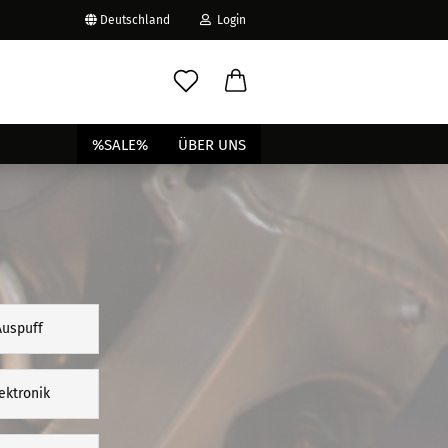
Deutschland
Login
-Mail
%SALE%
ÜBER UNS
asswort
to erstellen
Auspuff
swort vergessen?
ektronik