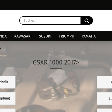
Lieferland
Suche...
E
NDA
KAWASAKI
SUZUKI
TRIUMPH
YAMAHA
P
>
GSXR 1000 2017>
Kon
chnik
Pas
pplung
El