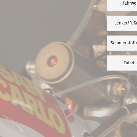
Fahrwe
Lenker/Fuß
Schmierstoff
Zubeh