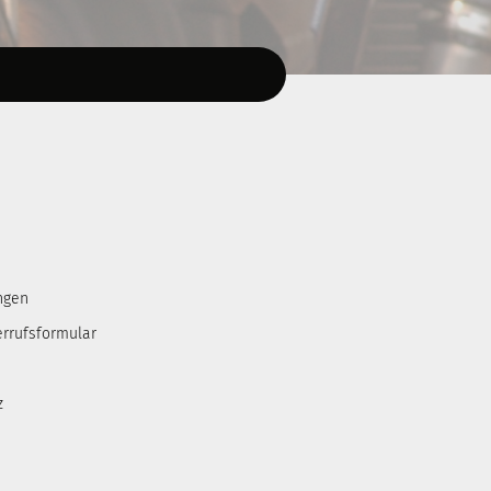
ngen
errufsformular
z