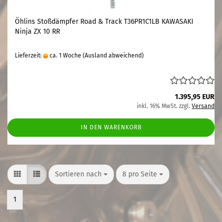
Öhlins Stoßdämpfer Road & Track T36PR1C1LB KAWASAKI
Ninja ZX 10 RR
Lieferzeit:
ca. 1 Woche
(Ausland abweichend)
1.395,95 EUR
inkl. 16% MwSt. zzgl.
Versand
IN DEN WARENKORB
Sortieren nach
pro Seite
Sortieren nach
8 pro Seite
1