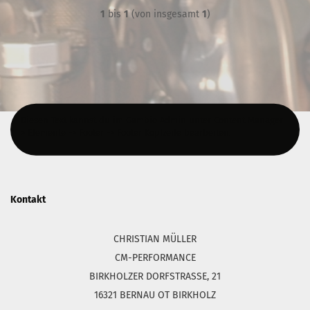
1
bis
1
(von insgesamt
1
)
Diesen Text kannst du im Gambio Admin unter Content Manager -
> Elemente -> Footer -> Footer Kopfzeile bearbeiten.
Kontakt
CHRISTIAN MÜLLER
CM-PERFORMANCE
BIRKHOLZER DORFSTRASSE, 21
16321 BERNAU OT BIRKHOLZ