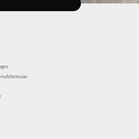
ngen
errufsformular
z