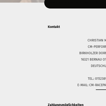
Diesen Text kannst du im Gambio Admin un
Kontakt
CHRISTIAN 
CM-PERFOR
BIRKHOLZER DORFS
16321 BERNAU O
DEUTSCH
TEL.: 01523
E-MAIL: CM-RACE
Zahlungsmöglichkeiten