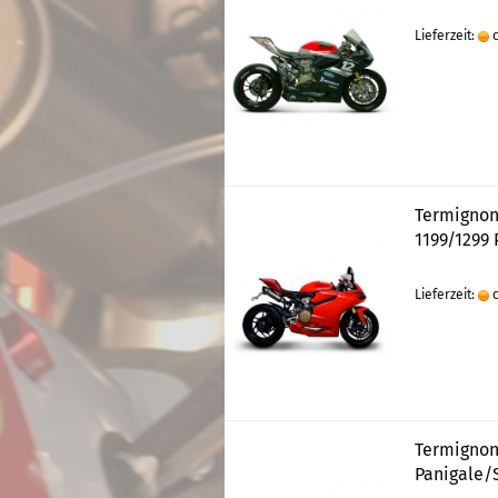
Lieferzeit:
c
Termignon
1199/1299 
Lieferzeit:
c
Termignon
Panigale/