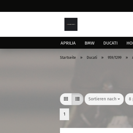
APRILIA
BMW
DUCATI
HO
»
»
»
Startseite
Ducati
959/1299
Sortieren nach
pr
Sortieren nach
8 
1