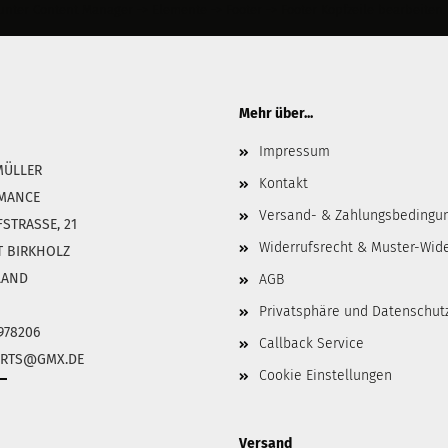
ter Content Manager -> Elemente -> Footer -> Footer Kopfzeile bearbeiten.
Mehr über...
Impressum
MÜLLER
Kontakt
MANCE
Versand- & Zahlungsbedingu
TRASSE, 21
Widerrufsrecht & Muster-Wid
T BIRKHOLZ
LAND
AGB
Privatsphäre und Datenschut
8978206
Callback Service
PARTS@GMX.DE
Cookie Einstellungen
Versand