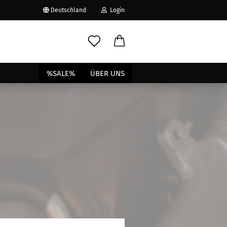
Deutschland
Login
-Mail
%SALE%
ÜBER UNS
asswort
to erstellen
swort vergessen?