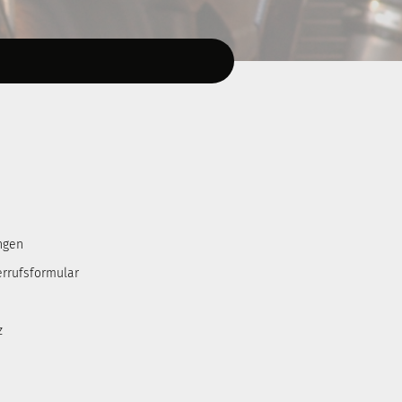
ngen
errufsformular
z