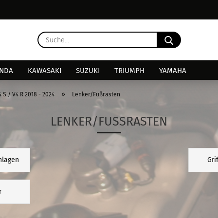
Lieferland
Suche...
E
NDA
KAWASAKI
SUZUKI
TRIUMPH
YAMAHA
P
»
4 S / V4 R 2018 - 2024
Lenker/Fußrasten
LENKER/FUSSRASTEN
Kon
nlagen
Gri
Pas
r