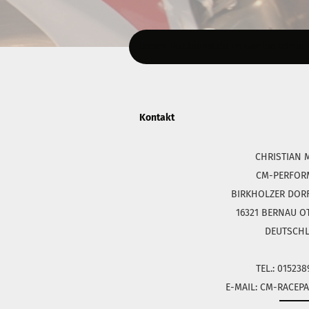
Diesen Text kannst du im Gambio Admin un
Kontakt
CHRISTIAN 
CM-PERFOR
BIRKHOLZER DORFS
16321 BERNAU O
DEUTSCH
TEL.: 01523
E-MAIL: CM-RACE