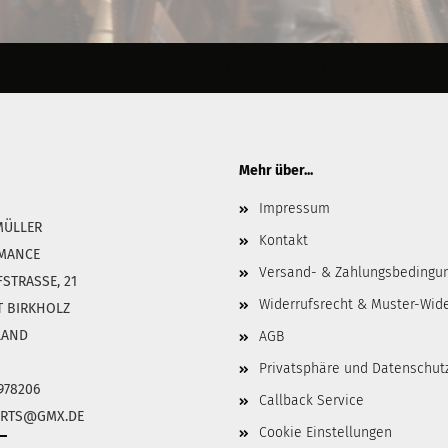
ter Content Manager -> Elemente -> Footer -> Footer Kopfzeile bearbeiten.
Mehr über...
Impressum
MÜLLER
Kontakt
MANCE
Versand- & Zahlungsbedingu
TRASSE, 21
Widerrufsrecht & Muster-Wid
T BIRKHOLZ
LAND
AGB
Privatsphäre und Datenschut
8978206
Callback Service
PARTS@GMX.DE
Cookie Einstellungen