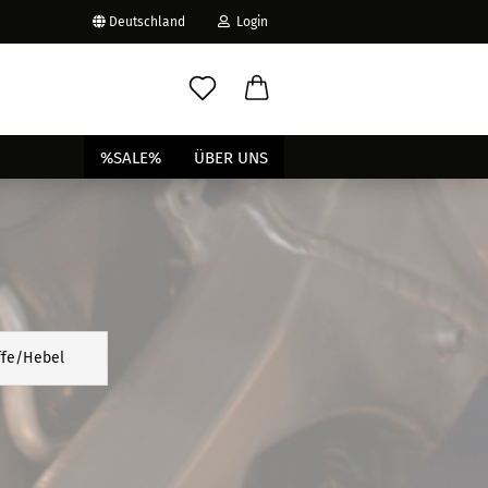
Deutschland
Login
-Mail
%SALE%
ÜBER UNS
asswort
to erstellen
ffe/Hebel
swort vergessen?