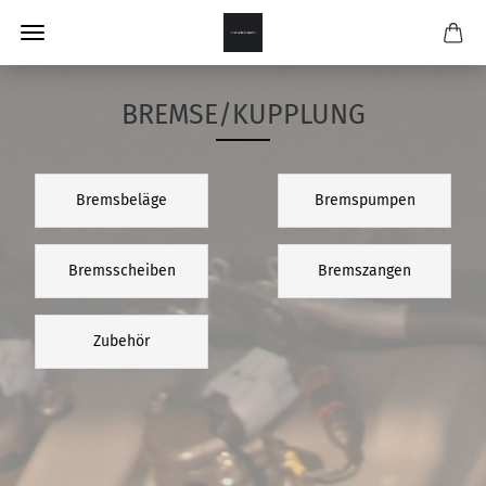
BREMSE/KUPPLUNG
Bremsbeläge
Bremspumpen
Bremsscheiben
Bremszangen
Zubehör